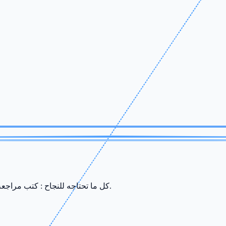
كل ما تحتاجه للنجاح : كتب مراجعة، ملخصات، سريات وامتحانات من إعداد أفضل الأساتذة في صفاقس.