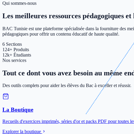
Qui sommes-nous
Les meilleures ressources pédagogiques et le
BAC Tunisie est une plateforme spécialisée dans la fourniture des meil
pédagogiques pour offrir un contenu éducatif de haute qualité.
6
Sections
124+
Produits
12k+
Étudiants
Nos services
Tout ce dont vous avez besoin au même end
Des outils complets pour aider les élèves du Bac à exceller et réussir.
La Boutique
Recueils d'exercices imprimés, séries d'or et packs PDF pour toutes le
Explorer la boutique