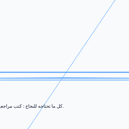
كل ما تحتاجه للنجاح : كتب مراجعة، ملخصات، سريات وامتحانات من إعداد أفضل الأساتذة في صفاقس.